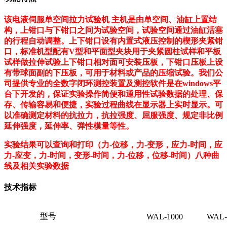
该电液伺服单空间拉力试验机 主机是由单空间、油缸上置结
构，上钳口与下钳口之间为试验空间，试验空间通过油缸活塞
的行程自动调整。上下钳口设有内置式液压控制的楔形夹紧钳
口，标准机型配有V型和平面型夹块用于夹紧圆柱试样和平板
试样做拉伸试验上下钳口相对面可安装压板，下钳口压板上设
有带球面副的下压板，可用于材料或产品的压缩试验。我们公
司提供专业的全数字闭环测控装置及测控软件是在windows平
台下开发的，保证实验操作简便和通用性试验数据的处理、保
存、传输容易和便捷，实验过程曲线在显示器上实时显示。可
以准确测定材料的抗拉力，抗拉强度、屈服强度、规定非比例
延伸强度，延伸率、弹性模量等性。
实验结果可以查询和打印（力-位移，力-变形，应力-时间，应
力-应变，力-时间，变形-时间，力-位移，位移-时间）八种曲
线及相关实验数据
技术指标
型号
WAL-1000
WAL-