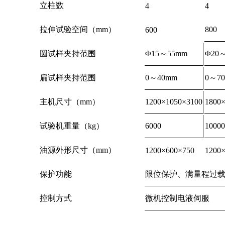
立柱数
4
4
拉伸试验空间（mm）
800
600
圆试样夹持范围
Φ15～55mm
Φ20
扁试样夹持范围
0～40mm
0～7
主机尺寸（mm）
1200×1050×3100
1800
试验机重量（kg）
6000
10000
油源外形尺寸（mm）
1200×600×750
1200
保护功能
限位保护、满量程过
控制方式
微机控制电液伺服