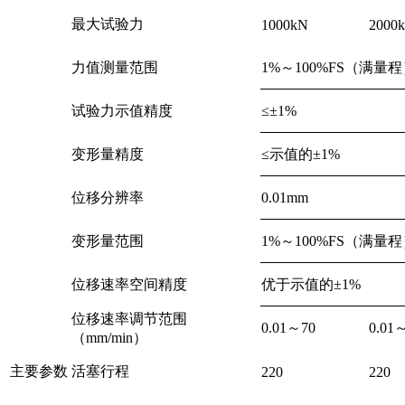
最大试验力
1000kN
2000
力值测量范围
1%～100%FS（满量
试验力示值精度
≤±1%
变形量精度
≤示值的±1%
位移分辨率
0.01mm
变形量范围
1%～100%FS（满量
位移速率空间精度
优于示值的±1%
位移速率调节范围
0.01～70
0.01
（mm/min）
主要参数
活塞行程
220
220