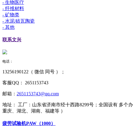
- 生物医疗
- 纤维材料
- 矿物类
- 水泥/砖瓦陶瓷
- 其他
联系
文兴
电话：
13256190122（ 微信 同号 ）；
客服QQ：
2651153743
邮箱：
2651153743@qq.com
地址：
工厂：山东省济南市经十西路8299号；全国设有 多
重庆、湖北、湖南、福建等 ）
疲劳试验机PAW（1000）