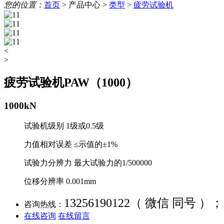
您的位置：
首页
>
产品中心
>
类型
>
疲劳试验机
<
>
疲劳试验机PAW（1000）
1000kN
试验机级别 1级或0.5级
力值相对误差 ≤示值的±1%
试验力分辨力 最大试验力的1/500000
位移分辨率 0.001mm
13256190122（ 微信 同号 ）；
咨询热线：
在线咨询
在线留言