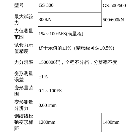
型号
GS-300
GS-500/600
最大试验
300kN
500/600kN
力
力值测量
1%～100%FS(满量程)
范围
试验力示
优于示值的±1%（精密级可达±0.5%）
值精度
力分辨率
±500000码，全程不分档，分辨率不变
变形测量
±1%
误差
变形量范
0.2～100FS
围
变形测量
0.001mm
分辨力
钢绞线松
弛变形标
1200mm
1400mm
距