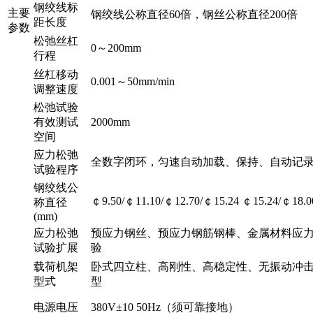
钢绞线标
主要
钢绞线公称直径60倍，钢丝公称直径200倍
距长度
参数
松弛丝杠
0～200mm
行程
丝杠移动
0.001～50mm/min
调整速度
松弛试验
有效测试
2000mm
空间
应力松弛
全数字闭环，匀速自动加载、保持、自动记
试验程序
钢绞线公
￠9.50/￠11.10/￠12.70/￠15.24
￠15.24/￠18.0
称直径
(mm)
应力松弛
预应力钢丝、预应力钢筋钢棒、金属材料应
试验扩展
验
载荷机架
卧式四立柱、高刚性、高稳定性、无振动冲
型式
型
电源电压
380V±10 50Hz（须可靠接地）