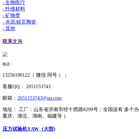
- 生物医疗
- 纤维材料
- 矿物类
- 水泥/砖瓦陶瓷
- 其他
联系
文兴
电话：
13256190122（ 微信 同号 ）；
客服QQ：
2651153743
邮箱：
2651153743@qq.com
地址：
工厂：山东省济南市经十西路8299号；全国设有 多
重庆、湖北、湖南、福建等 ）
压力试验机YAW（大型)