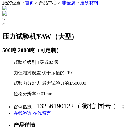
您的位置：
首页
>
产品中心
>
非金属
>
建筑材料
<
>
压力试验机YAW（大型)
500吨-2000吨（可定制）
试验机级别 1级或0.5级
力值相对误差 优于示值的±1%
试验力分辨力 最大试验力的1/500000
位移分辨率 0.01mm
13256190122（ 微信 同号 ）；
咨询热线：
在线咨询
在线留言
产品详情