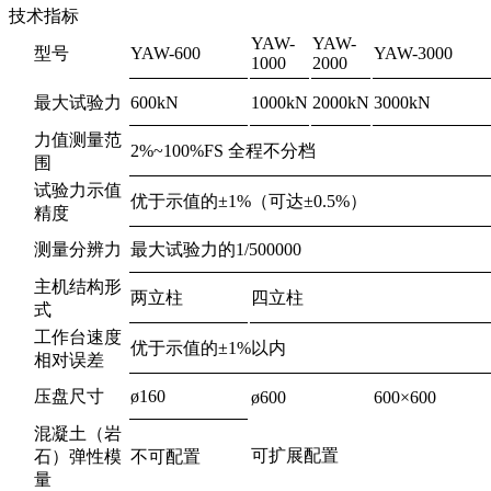
技术指标
YAW-
YAW-
型号
YAW-600
YAW-3000
1000
2000
最大试验力
600kN
1000kN
2000kN
3000kN
力值测量范
2%~100%FS 全程不分档
围
试验力示值
优于示值的±1%（可达±0.5%）
精度
测量分辨力
最大试验力的1/500000
主机结构形
两立柱
四立柱
式
工作台速度
优于示值的±1%以内
相对误差
压盘尺寸
ø160
ø600
600×600
混凝土（岩
可扩展配置
石）弹性模
不可配置
量