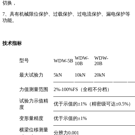
切换，
7、具有机械限位保护、过载保护、过电流保护、漏电保护等
功能。
技术指标
WDW-
WDW-
型号
WDW-5B
10B
20B
最大试验力
5kN
10kN
20kN
力值测量范围
2%-100%FS（全程不分档）
试验力示值精
优于示值的±1%（精密级可达±0.5%）
度
变形量精度
优于示值的±1%
横梁位移测量
分辨力0.001