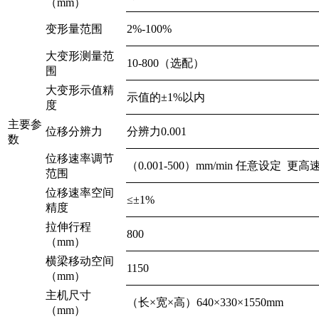
（mm）
变形量范围
2%-100%
大变形测量范
10-800（选配）
围
大变形示值精
示值的±1%以内
度
主要参
位移分辨力
分辨力0.001
数
位移速率调节
（0.001-500）mm/min 任意设定 更
范围
位移速率空间
≤±1%
精度
拉伸行程
800
（mm）
横梁移动空间
1150
（mm）
主机尺寸
（长×宽×高）640×330×1550mm
（mm）